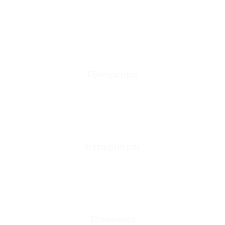
Οι Παραγγελίες μου
Τρόποι Αποστολής - Πληρωμής
Πολιτική Επιστροφών
Έξοδα Μεταφορικών
Εξυπηρέτηση
Καταστήματα
Επικοινωνία
Φόρμα Υπαναχώρησης
Η εταιρεία μας
Για εμάς
Ευκαιρίες Καριέρας
Όροι Χρήσης & Συναλλαγής
Επικοινωνία