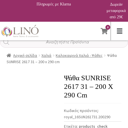
Πληρωμές με Klarna
Δωρεάν
μεταφορικά
από 29€
0
Αναζήτηση
προϊόντων
Αρχική σελίδα
Χαλιά
Καλοκαιρινά Χαλιά - Ψάθες
Ψάθα
SUNRISE 2617 31 – 200 x 290 cm
Ψάθα SUNRISE
2617 31 – 200 X
290 Cm
Κωδικός προϊόντος:
royal_16SUN261731.200290
Ετικέτα:
products_check