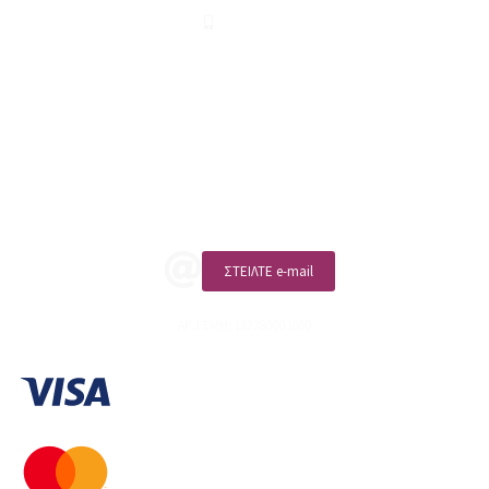
210 2911694
sales@linohome.gr
ΑΡ. ΓΕΜΗ: 132380001000
Επικοινωνία
ΚΑΛΕΣΤΕ ΜΑΣ
ΣΤΕΙΛΤΕ e-mail
ΑΡ. ΓΕΜΗ: 132380001000