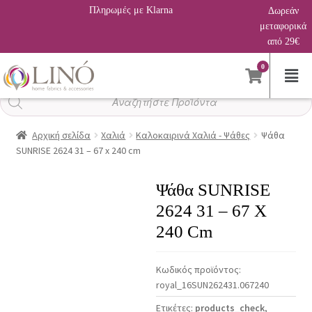
Πληρωμές με Klarna
Δωρεάν
μεταφορικά
από 29€
0
Αναζήτηση
προϊόντων
Αρχική σελίδα
Χαλιά
Καλοκαιρινά Χαλιά - Ψάθες
Ψάθα
SUNRISE 2624 31 – 67 x 240 cm
Ψάθα SUNRISE
2624 31 – 67 X
240 Cm
Κωδικός προϊόντος:
royal_16SUN262431.067240
Ετικέτες:
products_check
,