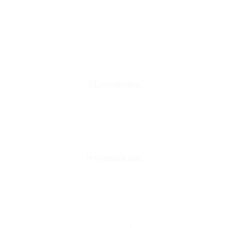
Οι Παραγγελίες μου
Τρόποι Αποστολής - Πληρωμής
Πολιτική Επιστροφών
Έξοδα Μεταφορικών
Εξυπηρέτηση
Καταστήματα
Επικοινωνία
Φόρμα Υπαναχώρησης
Η εταιρεία μας
Για εμάς
Ευκαιρίες Καριέρας
Όροι Χρήσης & Συναλλαγής