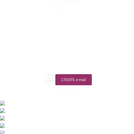
Επικοινωνία
210 2911694
sales@linohome.gr
ΑΡ. ΓΕΜΗ: 132380001000
Επικοινωνία
ΚΑΛΕΣΤΕ ΜΑΣ
ΣΤΕΙΛΤΕ e-mail
ΑΡ. ΓΕΜΗ: 132380001000