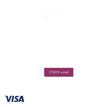
Επικοινωνία
210 2911694
sales@linohome.gr
ΑΡ. ΓΕΜΗ: 132380001000
Επικοινωνία
ΚΑΛΕΣΤΕ ΜΑΣ
ΣΤΕΙΛΤΕ e-mail
ΑΡ. ΓΕΜΗ: 132380001000