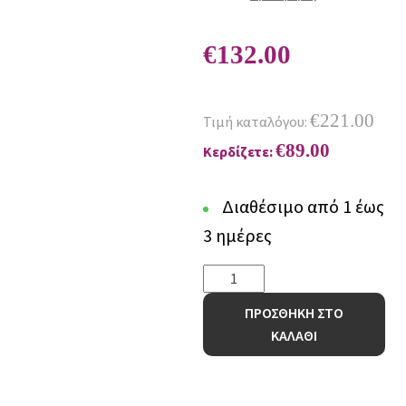
€
132.00
€
221.00
Τιμή καταλόγου:
€
89.00
Κερδίζετε:
Διαθέσιμο από 1 έως
3 ημέρες
Χαλί
Desire
ΠΡΟΣΘΗΚΗ ΣΤΟ
71401
ΚΑΛΑΘΙ
070
-
160