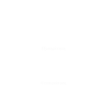
Το Καλάθι μου
Οι Παραγγελίες μου
Τρόποι Αποστολής - Πληρωμής
Πολιτική Επιστροφών
Έξοδα Μεταφορικών
Εξυπηρέτηση
Καταστήματα
Επικοινωνία
Φόρμα Υπαναχώρησης
Η εταιρεία μας
Για εμάς
Ευκαιρίες Καριέρας
Όροι Χρήσης & Συναλλαγής