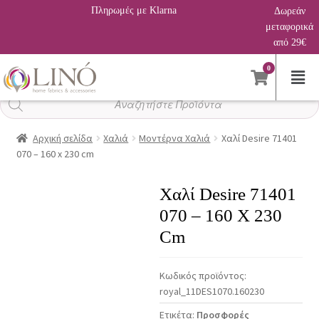
Πληρωμές με Klarna
Δωρεάν
μεταφορικά
από 29€
0
Αναζήτηση
προϊόντων
Αρχική σελίδα
Χαλιά
Μοντέρνα Χαλιά
Χαλί Desire 71401
070 – 160 x 230 cm
Χαλί Desire 71401
070 – 160 X 230
Cm
Κωδικός προϊόντος:
royal_11DES1070.160230
Ετικέτα:
Προσφορές