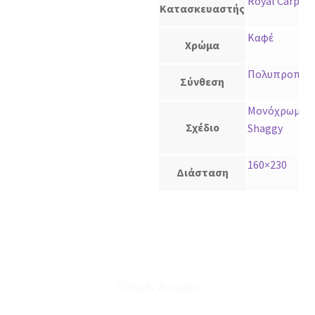
Royal Carpet
Κατασκευαστής
Καφέ
Χρώμα
Πολυπροπυλέ
Σύνθεση
Μονόχρωμο
,
Σχέδιο
Shaggy
160×230
Διάσταση
Οδηγός Αγορών
Ο Λογαριασμός μου