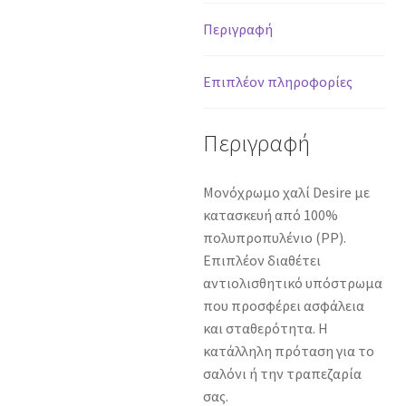
x
230
Περιγραφή
cm
ποσότητα
Επιπλέον πληροφορίες
Περιγραφή
Μονόχρωμο χαλί Desire με
κατασκευή από 100%
πολυπροπυλένιο (PP).
Eπιπλέον διαθέτει
αντιολισθητικό υπόστρωμα
που προσφέρει ασφάλεια
και σταθερότητα. Η
κατάλληλη πρόταση για το
σαλόνι ή την τραπεζαρία
σας.